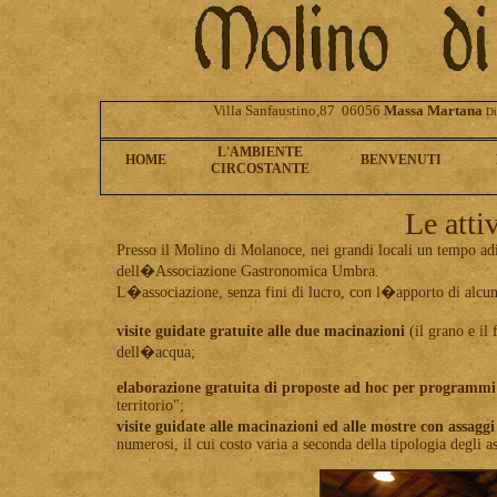
Villa Sanfaustino,87 06056
Massa Martana
Di
L'AMBIENTE
HOME
BENVENUTI
CIRCOSTANTE
Le atti
Presso il Molino di Molanoce, nei grandi locali un tempo adibi
dell�Associazione Gastronomica Umbra.
L�associazione, senza fini di lucro, con l�apporto di alcuni s
visite guidate gratuite alle due macinazioni
(il grano e il 
dell�acqua;
elaborazione gratuita di proposte ad hoc per programmi
territorio";
visite guidate alle macinazioni ed alle mostre con assaggi
numerosi, il cui costo varia a seconda della tipologia degli