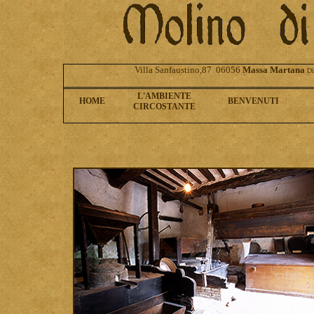
Villa Sanfaustino,87 06056
Massa Martana
Di
L'AMBIENTE
HOME
BENVENUTI
CIRCOSTANTE